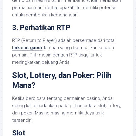
demo dari mesin slot. Ini membantu Anda merasakan
permainan dan melihat apakah itu memiliki potensi
untuk memberikan kemenangan.
3. Perhatikan RTP
RTP (Return to Player) adalah persentase dari total
link slot gacor
taruhan yang dikembalikan kepada
pemain. Pilih mesin dengan RTP tinggi untuk
meningkatkan peluang Anda.
Slot, Lottery, dan Poker: Pilih
Mana?
Ketika berbicara tentang permainan casino, Anda
sering kali dihadapkan pada pilihan antara slot, lottery,
dan poker. Masing-masing memiliki daya tarik
tersendiri:
Slot