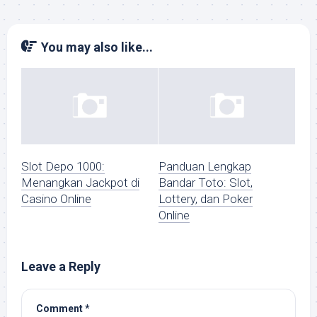
You may also like...
Slot Depo 1000:
Panduan Lengkap
Menangkan Jackpot di
Bandar Toto: Slot,
Casino Online
Lottery, dan Poker
Online
Leave a Reply
Comment
*