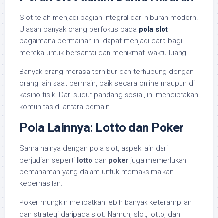
Slot telah menjadi bagian integral dari hiburan modern.
Ulasan banyak orang berfokus pada
pola slot
bagaimana permainan ini dapat menjadi cara bagi
mereka untuk bersantai dan menikmati waktu luang.
Banyak orang merasa terhibur dan terhubung dengan
orang lain saat bermain, baik secara online maupun di
kasino fisik. Dari sudut pandang sosial, ini menciptakan
komunitas di antara pemain.
Pola Lainnya: Lotto dan Poker
Sama halnya dengan pola slot, aspek lain dari
perjudian seperti
lotto
dan
poker
juga memerlukan
pemahaman yang dalam untuk memaksimalkan
keberhasilan.
Poker mungkin melibatkan lebih banyak keterampilan
dan strategi daripada slot. Namun, slot, lotto, dan