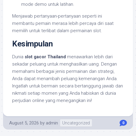
mode demo untuk latihan.
Menjawab pertanyaan-pertanyaan seperti ini
membantu pemain merasa lebih percaya diri saat
memilih untuk terlibat dalam permainan slot.
Kesimpulan
Dunia
slot gacor Thailand
menawarkan lebih dari
sekadar peluang untuk menghasilkan uang. Dengan
memahami berbagai jenis permainan dan strategi,
Anda dapat menambah peluang kemenangan Anda.
Ingatlah untuk bermain secara bertanggung jawab dan
nikmati setiap momen yang Anda habiskan di dunia
perjudian online yang menegangkan ini!
August 5, 2026
by
admin
Uncategorized
0