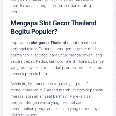
memilih sesuai dengan preferensi dan strategi
mereka.
Mengapa Slot Gacor Thailand
Begitu Populer?
Popularitas
slot gacor Thailand
dapat dilihat dari
berbagai faktor. Pertama, penggemar game melihat
permainan ini sebagai cara untuk mendapatkan uang
secara cepat. Kedua, kasino online di Thailand, banyak
yang menawarkan bonus dan promosi menarik untuk
menarik pemain baru.
Selain itu, ketentuan dan regulasi yang relatif
menguntungkan di Thailand membuat banyak pemain
merasa lebih aman saat bermain. Mereka bisa
bermain dengan waktu yang fleksibel dan
mendapatkan pengalaman kasino yang sebenarnya
dari rumah sendiri.