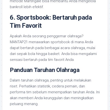
metode Martingale bisa membantu Anda mengelola
bankroll lebih efektif.
6. Sportsbook: Bertaruh pada
Tim Favorit
Apakah Anda seorang penggemar olahraga?
MANTAP21 menawarkan sportsbook di mana Anda
dapat bertaruh pada berbagai acara olahraga, mulai
dari sepak bola hingga basket. Anda bisa mengalami
sensasi bertaruh pada tim favorit Anda.
Panduan Taruhan Olahraga
Dalam taruhan olahraga, penting untuk melakukan
riset. Perhatikan statistik, cedera pemain, dan
performa tim sebelum menempatkan taruhan Anda. Ini
akan memberi Anda keunggulan dan meningkatkan
peluang menang.