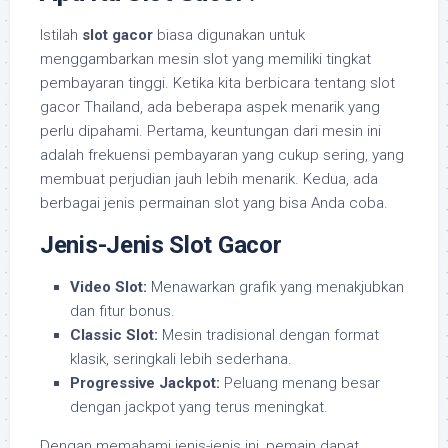
Istilah
slot gacor
biasa digunakan untuk
menggambarkan mesin slot yang memiliki tingkat
pembayaran tinggi. Ketika kita berbicara tentang slot
gacor Thailand, ada beberapa aspek menarik yang
perlu dipahami. Pertama, keuntungan dari mesin ini
adalah frekuensi pembayaran yang cukup sering, yang
membuat perjudian jauh lebih menarik. Kedua, ada
berbagai jenis permainan slot yang bisa Anda coba.
Jenis-Jenis Slot Gacor
Video Slot:
Menawarkan grafik yang menakjubkan
dan fitur bonus.
Classic Slot:
Mesin tradisional dengan format
klasik, seringkali lebih sederhana.
Progressive Jackpot:
Peluang menang besar
dengan jackpot yang terus meningkat.
Dengan memahami jenis-jenis ini, pemain dapat