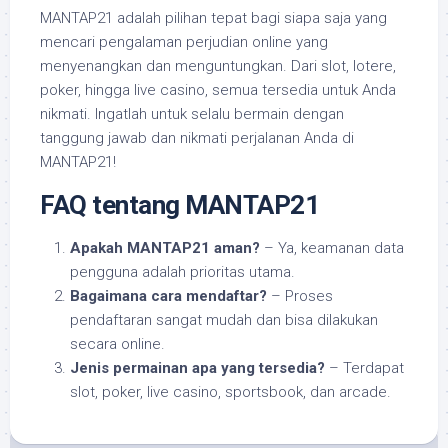
MANTAP21 adalah pilihan tepat bagi siapa saja yang
mencari pengalaman perjudian online yang
menyenangkan dan menguntungkan. Dari slot, lotere,
poker, hingga live casino, semua tersedia untuk Anda
nikmati. Ingatlah untuk selalu bermain dengan
tanggung jawab dan nikmati perjalanan Anda di
MANTAP21!
FAQ tentang MANTAP21
Apakah MANTAP21 aman?
– Ya, keamanan data
pengguna adalah prioritas utama.
Bagaimana cara mendaftar?
– Proses
pendaftaran sangat mudah dan bisa dilakukan
secara online.
Jenis permainan apa yang tersedia?
– Terdapat
slot, poker, live casino, sportsbook, dan arcade.