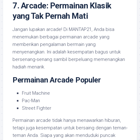
7. Arcade: Permainan Klasik
yang Tak Pernah Mati
Jangan lupakan arcade! Di MANTAP21, Anda bisa
menemukan berbagai permainan arcade yang
memberikan pengalaman bermain yang
menyenangkan. Ini adalah kesempatan bagus untuk
bersenang-senang sambil berpeluang memenangkan
hadiah menarik.
Permainan Arcade Populer
Fruit Machine
Pac-Man
Street Fighter
Permainan arcade tidak hanya menawarkan hiburan,
tetapi juga kesempatan untuk bersaing dengan teman-
teman Anda. Siapa yang akan menduduki puncak