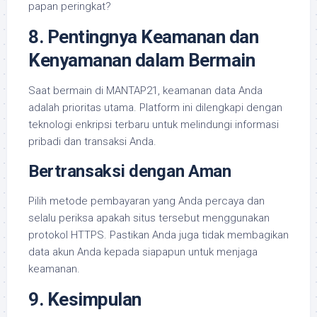
papan peringkat?
8. Pentingnya Keamanan dan
Kenyamanan dalam Bermain
Saat bermain di MANTAP21, keamanan data Anda
adalah prioritas utama. Platform ini dilengkapi dengan
teknologi enkripsi terbaru untuk melindungi informasi
pribadi dan transaksi Anda.
Bertransaksi dengan Aman
Pilih metode pembayaran yang Anda percaya dan
selalu periksa apakah situs tersebut menggunakan
protokol HTTPS. Pastikan Anda juga tidak membagikan
data akun Anda kepada siapapun untuk menjaga
keamanan.
9. Kesimpulan