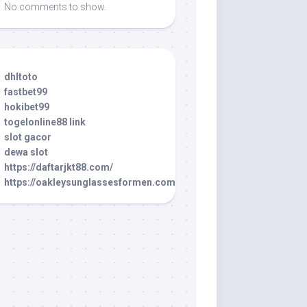
No comments to show.
dhltoto
fastbet99
hokibet99
togelonline88 link
slot gacor
dewa slot
https://daftarjkt88.com/
https://oakleysunglassesformen.com.co