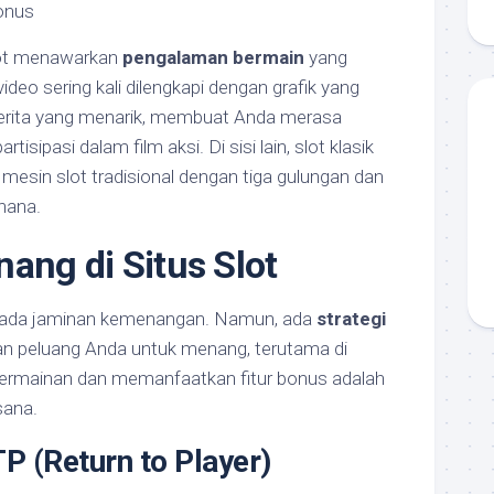
Bonus
lot menawarkan
pengalaman bermain
yang
video sering kali dilengkapi dengan grafik yang
erita yang menarik, membuat Anda merasa
tisipasi dalam film aksi. Di sisi lain, slot klasik
mesin slot tradisional dengan tiga gulungan dan
hana.
nang di Situs Slot
dak ada jaminan kemenangan. Namun, ada
strategi
n peluang Anda untuk menang, terutama di
ermainan dan memanfaatkan fitur bonus adalah
sana.
P (Return to Player)