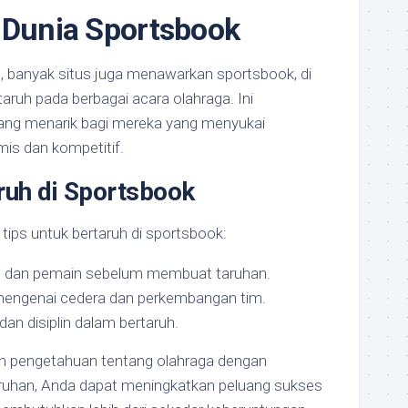
 Dunia Sportsbook
, banyak situs juga menawarkan sportsbook, di
ruh pada berbagai acara olahraga. Ini
yang menarik bagi mereka yang menyukai
amis dan kompetitif.
ruh di Sportsbook
tips untuk bertaruh di sportsbook:
tim dan pemain sebelum membuat taruhan.
u mengenai cedera dan perkembangan tim.
an disiplin dalam bertaruh.
pengetahuan tentang olahraga dengan
uhan, Anda dapat meningkatkan peluang sukses