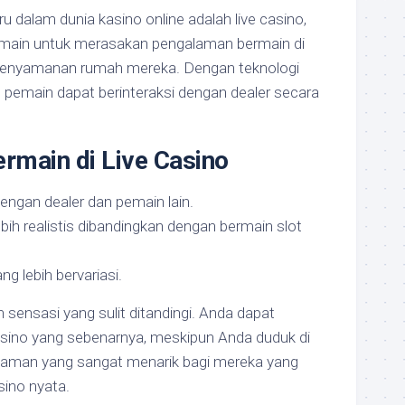
ru dalam dunia kasino online adalah live casino,
ain untuk merasakan pengalaman bermain di
 kenyamanan rumah mereka. Dengan teknologi
 pemain dapat berinteraksi dengan dealer secara
rmain di Live Casino
dengan dealer dan pemain lain.
ih realistis dibandingkan dengan bermain slot
ng lebih bervariasi.
sensasi yang sulit ditandingi. Anda dapat
ino yang sebenarnya, meskipun Anda duduk di
alaman yang sangat menarik bagi mereka yang
ino nyata.