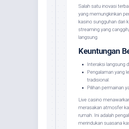
Salah satu inovasi terba
yang memungkinkan pem
kasino sungguhan dari
streaming yang canggih,
langsung.
Keuntungan Be
Interaksi langsung 
Pengalaman yang leb
tradisional.
Pilihan permainan ya
Live casino menawarkan 
merasakan atmosfer kas
rumah. Ini adalah peng
merindukan suasana kas