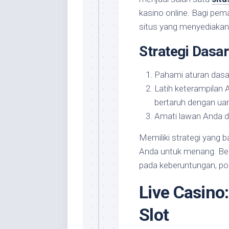
kasino online. Bagi pem
situs yang menyediakan 
Strategi Dasa
Pahami aturan dasar
Latih keterampilan
bertaruh dengan ua
Amati lawan Anda da
Memiliki strategi yang
Anda untuk menang. Ber
pada keberuntungan, pok
Live Casino:
Slot