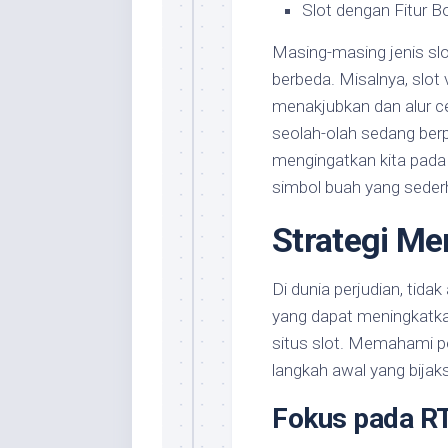
Slot dengan Fitur 
Masing-masing jenis s
berbeda. Misalnya, slot 
menakjubkan dan alur c
seolah-olah sedang berpar
mengingatkan kita pada 
simbol buah yang seder
Strategi Me
Di dunia perjudian, ti
yang dapat meningkatka
situs slot. Memahami p
langkah awal yang bijak
Fokus pada RT