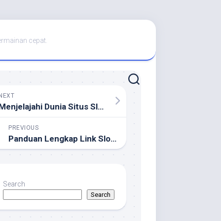
rmainan cepat.
NEXT
Menjelajahi Dunia Situs Slot: Panduan Lengkap untuk Pemain
PREVIOUS
Panduan Lengkap Link Slot Gacor untuk Pemain Casino Online
Search
Search