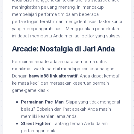
Anda bisa menggunakan teknik analisis statistik untuk
meningkatkan peluang menang. Ini mencakup
mempelajari performa tim dalam beberapa
pertandingan terakhir dan mengidentifikasi faktor kunci
yang mempengaruhi hasil. Menggunakan pendekatan
ini dapat membantu Anda menjadi bettor yang sukses!
Arcade: Nostalgia di Jari Anda
Permainan arcade adalah cara sempurna untuk
menikmati waktu sambil mendapatkan kesenangan.
Dengan
baywin88 link alternatif
, Anda dapat kembali
ke masa kecil dan merasakan keseruan bermain
game-game klasik.
Permainan Pac-Man
: Siapa yang tidak mengenal
beliau? Cobalah dan lihat apakah Anda masih
memiliki keahlian lama Anda.
Street Fighter
: Tantang teman Anda dalam
pertarungan epik.