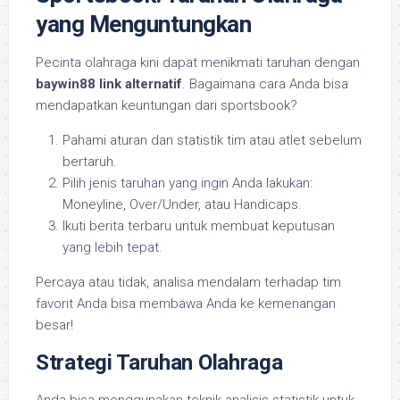
yang Menguntungkan
Pecinta olahraga kini dapat menikmati taruhan dengan
baywin88 link alternatif
. Bagaimana cara Anda bisa
mendapatkan keuntungan dari sportsbook?
Pahami aturan dan statistik tim atau atlet sebelum
bertaruh.
Pilih jenis taruhan yang ingin Anda lakukan:
Moneyline, Over/Under, atau Handicaps.
Ikuti berita terbaru untuk membuat keputusan
yang lebih tepat.
Percaya atau tidak, analisa mendalam terhadap tim
favorit Anda bisa membawa Anda ke kemenangan
besar!
Strategi Taruhan Olahraga