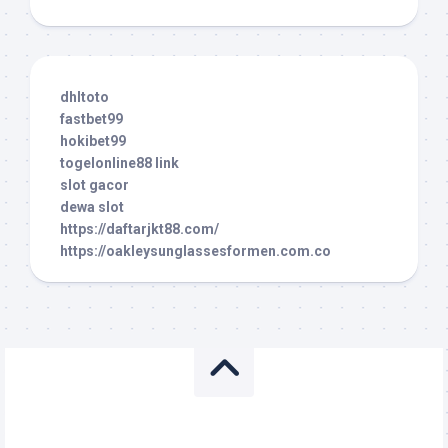
dhltoto
fastbet99
hokibet99
togelonline88 link
slot gacor
dewa slot
https://daftarjkt88.com/
https://oakleysunglassesformen.com.co