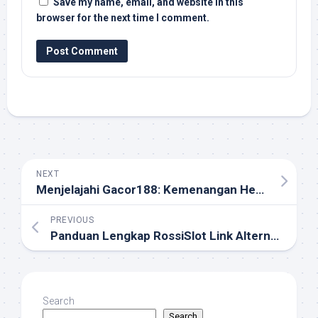
Save my name, email, and website in this
browser for the next time I comment.
NEXT
Menjelajahi Gacor188: Kemenangan Hebat di Dunia Kasino Online
PREVIOUS
Panduan Lengkap RossiSlot Link Alternatif untuk Penggemar Kasino
Search
Search