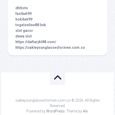
dhltoto
fastbet99
hokibet99
togelonline88 link
slot gacor
dewa slot
https://daftarjkt88.com/
https://oakleysunglassesformen.com.co
oakleysunglassesformen.com.co © 2026. All Rights
Reserved.
Powered by
WordPress
. Theme by
Alx
.