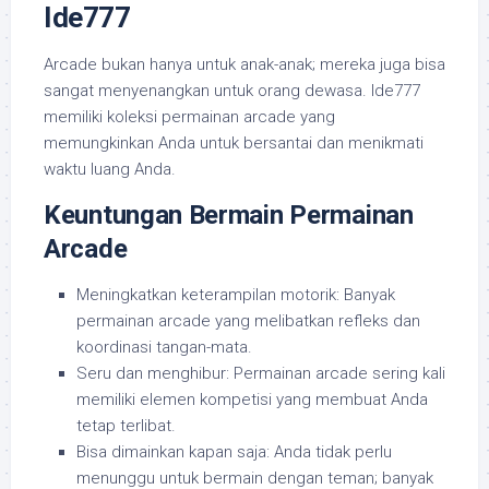
Ide777
Arcade bukan hanya untuk anak-anak; mereka juga bisa
sangat menyenangkan untuk orang dewasa. Ide777
memiliki koleksi permainan arcade yang
memungkinkan Anda untuk bersantai dan menikmati
waktu luang Anda.
Keuntungan Bermain Permainan
Arcade
Meningkatkan keterampilan motorik: Banyak
permainan arcade yang melibatkan refleks dan
koordinasi tangan-mata.
Seru dan menghibur: Permainan arcade sering kali
memiliki elemen kompetisi yang membuat Anda
tetap terlibat.
Bisa dimainkan kapan saja: Anda tidak perlu
menunggu untuk bermain dengan teman; banyak