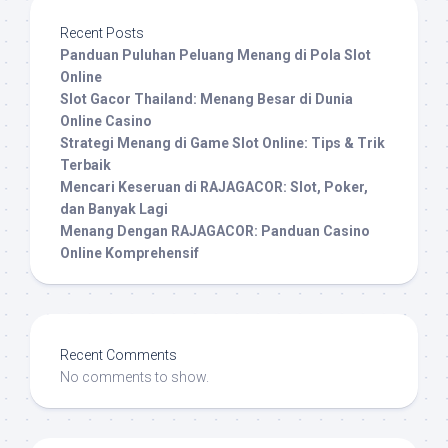
Recent Posts
Panduan Puluhan Peluang Menang di Pola Slot
Online
Slot Gacor Thailand: Menang Besar di Dunia
Online Casino
Strategi Menang di Game Slot Online: Tips & Trik
Terbaik
Mencari Keseruan di RAJAGACOR: Slot, Poker,
dan Banyak Lagi
Menang Dengan RAJAGACOR: Panduan Casino
Online Komprehensif
Recent Comments
No comments to show.