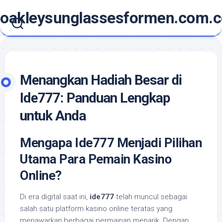
Skip
oakleysunglassesformen.com.c
to
content
Menangkan Hadiah Besar di
Ide777: Panduan Lengkap
untuk Anda
Mengapa Ide777 Menjadi Pilihan
Utama Para Pemain Kasino
Online?
Di era digital saat ini,
ide777
telah muncul sebagai
salah satu platform kasino online teratas yang
menawarkan berbagai permainan menarik. Dengan