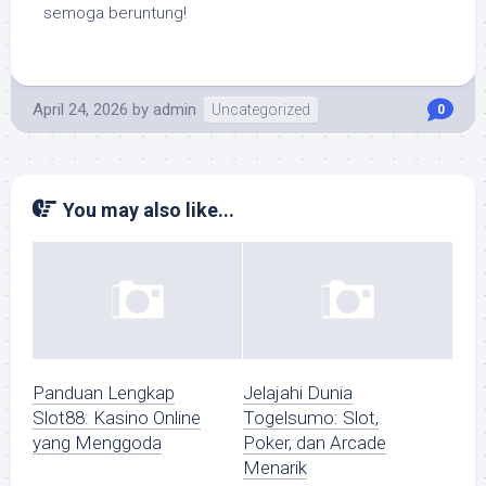
semoga beruntung!
April 24, 2026
by
admin
Uncategorized
0
You may also like...
Panduan Lengkap
Jelajahi Dunia
Slot88: Kasino Online
Togelsumo: Slot,
yang Menggoda
Poker, dan Arcade
Menarik