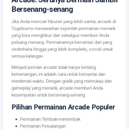
Bersenang-senang
Jika Anda mencari hiburan yang lebih santai, arcade di
Togelsumo menawarkan sejumlah permainan menarik
yang bisa menghibur dan sekaligus memberi Anda
peluang menang. Permainannya bervariasi dari yang
sederhana hingga yang lebih kompleks, cocok untuk
semua kalangan.
Menjadi pemain arcade tidak hanya tentang
kemenangan; ini adalah cara untuk bersantai dan
menikmati waktu. Dengan grafik yang memukau dan
gameplay yang menarik, arcade memberi Anda
kesempatan untuk bersenang-senang.
Pilihan Permainan Arcade Populer
Permainan Tembak-menembak
Permainan Petualangan