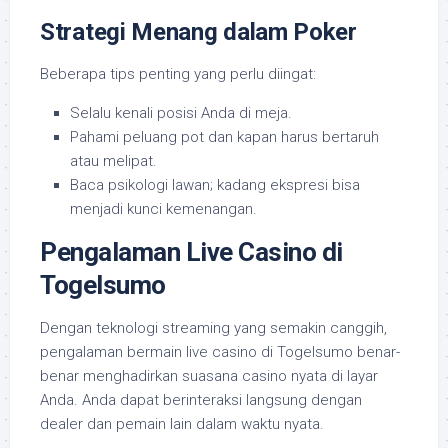
Strategi Menang dalam Poker
Beberapa tips penting yang perlu diingat:
Selalu kenali posisi Anda di meja.
Pahami peluang pot dan kapan harus bertaruh
atau melipat.
Baca psikologi lawan; kadang ekspresi bisa
menjadi kunci kemenangan.
Pengalaman Live Casino di
Togelsumo
Dengan teknologi streaming yang semakin canggih,
pengalaman bermain live casino di Togelsumo benar-
benar menghadirkan suasana casino nyata di layar
Anda. Anda dapat berinteraksi langsung dengan
dealer dan pemain lain dalam waktu nyata.