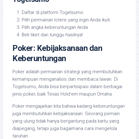
Daftar di platform Togelsumo.
Pilih permainan lotere yang ingin Anda ikuti.
Pilih angka keberuntungan Anda.
Beli tiket dan tunggu hasilnya!
Poker: Kebijaksanaan dan
Keberuntungan
Poker adalah permainan strategi yang membutuhkan
kemampuan menganalisis dan membaca lawan. Di
Togelsumo, Anda bisa berpartisipasi dalam berbagai
jenis poker, baik Texas Hold’em maupun Omaha.
Poker mengajarkan kita bahwa kadang keberuntungan
juga membutuhkan kebijaksanaan. Seorang pemain
yang ulung tidak hanya bergantung pada kartu yang
diapegang, tetapi juga bagaimana cara mengelola
taruhan.