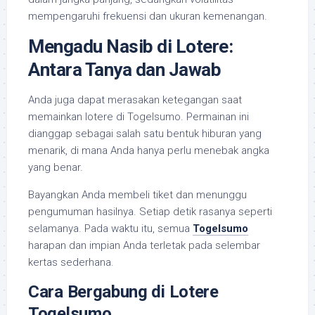
mempengaruhi frekuensi dan ukuran kemenangan.
Mengadu Nasib di Lotere:
Antara Tanya dan Jawab
Anda juga dapat merasakan ketegangan saat
memainkan lotere di Togelsumo. Permainan ini
dianggap sebagai salah satu bentuk hiburan yang
menarik, di mana Anda hanya perlu menebak angka
yang benar.
Bayangkan Anda membeli tiket dan menunggu
pengumuman hasilnya. Setiap detik rasanya seperti
selamanya. Pada waktu itu, semua
Togelsumo
harapan dan impian Anda terletak pada selembar
kertas sederhana.
Cara Bergabung di Lotere
Togelsumo