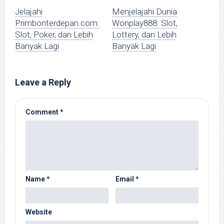
Jelajahi
Menjelajahi Dunia
Primbonterdepan.com:
Wonplay888: Slot,
Slot, Poker, dan Lebih
Lottery, dan Lebih
Banyak Lagi
Banyak Lagi
Leave a Reply
Comment
*
Name
*
Email
*
Website