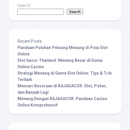
Search
Search
Recent Posts
Panduan Puluhan Peluang Menang di Pola Slot
Online
Slot Gacor Thailand: Menang Besar di Dunia
Online Casino
Strategi Menang di Game Slot Online: Tips & Trik
Terbaik
Mencari Keseruan di RAJAGACOR: Slot, Poker,
dan Banyak Lagi
Menang Dengan RAJAGACOR: Panduan Casino
Online Komprehensif