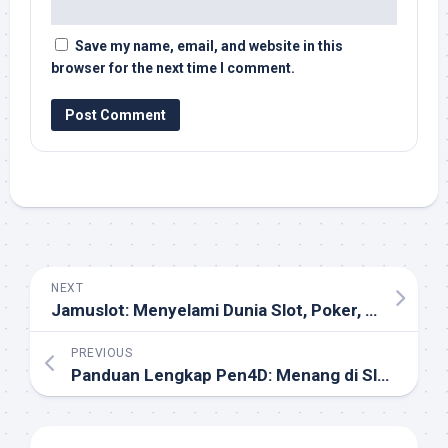
Save my name, email, and website in this
browser for the next time I comment.
NEXT
Jamuslot: Menyelami Dunia Slot, Poker, dan Kasino Online
PREVIOUS
Panduan Lengkap Pen4D: Menang di Slot, Poker, dan Lainnya!