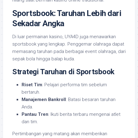
hilang saat bermain kasino online tradisional.
Sportsbook: Taruhan Lebih dari
Sekadar Angka
Di luar permainan kasino, UYA4D juga menawarkan
sportsbook yang lengkap. Penggemar olahraga dapat
memasang taruhan pada berbagai event olahraga, dari
sepak bola hingga balap kuda.
Strategi Taruhan di Sportsbook
Riset Tim
: Pelajari performa tim sebelum
bertaruh.
Manajemen Bankroll
: Batasi besaran taruhan
Anda.
Pantau Tren
: Ikuti berita terbaru mengenai atlet
dan tim.
Pertimbangan yang matang akan memberikan