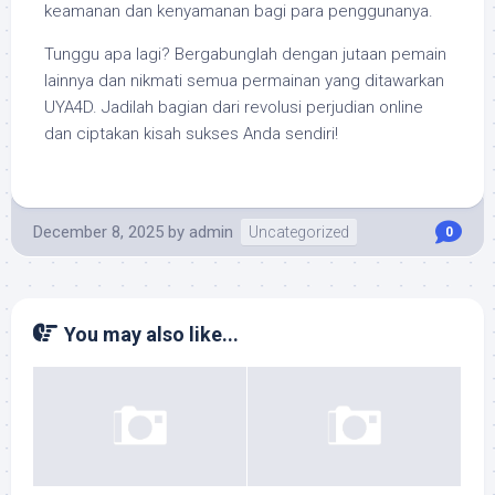
keamanan dan kenyamanan bagi para penggunanya.
Tunggu apa lagi? Bergabunglah dengan jutaan pemain
lainnya dan nikmati semua permainan yang ditawarkan
UYA4D. Jadilah bagian dari revolusi perjudian online
dan ciptakan kisah sukses Anda sendiri!
December 8, 2025
by
admin
Uncategorized
0
You may also like...