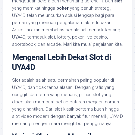
menggugah selera dan menantang adrenalin. Dari
slot
yang memikat hingga
poker
yang penuh strategi,
UYA4D telah meluncurkan solusi lengkap bagi para
pemain yang mencari pengalaman tak terlupakan.
Artikel ini akan membahas segala hal menarik tentang
UYA4D, termasuk slot, lottery, poker, live casino,
sportsbook, dan arcade. Mari kita mulai perjalanan kita!
Mengenal Lebih Dekat Slot di
UYA4D
Slot adalah salah satu permainan paling populer di
UYA4D, dan tidak tanpa alasan. Dengan grafis yang
canggih dan tema yang menarik, pilihan slot yang
disediakan membuat setiap putaran menjadi momen
yang dinantikan. Dari slot klasik bertema buah hingga
slot video modern dengan banyak fitur menarik, UYA4D
memang mengerti cara menghibur penggunanya.