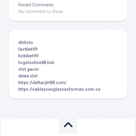
Recent Comments
No comments to show.
dhltoto
fastbet99
hokibet99
togelonline88 link
slot gacor
dewa slot
https://daftarjkt88.com/
https://oakleysunglassesformen.com.co